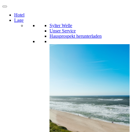
Zum
Inhalt
Hotel
springen
Lage
Sylter Welle
Unser Service
Hausprospekt herunterladen