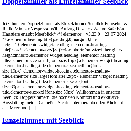
Doppelzimmer als Einzelzimmer Seeblick
Jetzt buchen Doppelzimmer als Einzelzimmer Seeblick Fernseher &
Radio Minibar Nespresso WiFi Aufzug Dusche / Wanne Safe Fön
Haustiere erlaubt Meerblick* /*! elementor – v3.23.0 – 23-07-2024
*/ .elementor-heading-title{padding:0;margin:0;line-
height:1}.elementor-widget-heading .elementor-heading-
title[class*=elementor-size-]>a{color:inherit;font-size:inherit;line-
height:inherit}.elementor-widget-heading .elementor-heading-
title.elementor-size-small{font-size:15px}.elementor-widget-heading
.elementor-heading-title.elementor-size-medium{font-
size:19px}.elementor-widget-heading .elementor-heading-
title.elementor-size-large{font-size:29px}.elementor-widget-heading
.elementor-heading-title.elementor-size-xl{font-
size:39px}.elementor-widget-heading .elementor-heading-
title.elementor-size-xxl{font-size:59px} Willkommen in unseren
Seeblick-Doppelzimmern, die höchsten Komfort und exklusive
Ausstattung bieten. Genießen Sie den atemberaubenden Blick auf
das Meer und […]
Einzelzimmer mit Seeblick