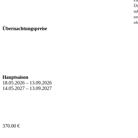
Pr
Üb
in
un
oh
Übernachtungspreise
Hauptsaison
18.05.2026 – 13.09.2026
14.05.2027 – 13.09.2027
370.00 €